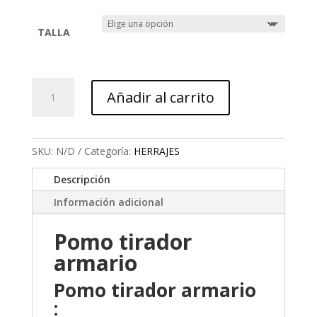
de
precios:
desde
TALLA
3,52 €
hasta
5,61 €
Pomo
Añadir al carrito
tirador
armario
cantidad
SKU:
N/D
Categoría:
HERRAJES
Descripción
Información adicional
Pomo tirador
armario
Pomo tirador armario
: