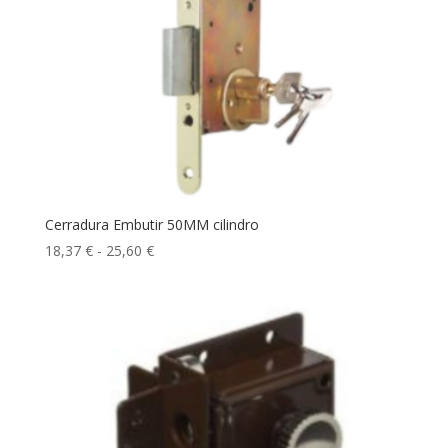
Cerradura Embutir 50MM cilindro
Rango
18,37
€
-
25,60
€
de
precios:
desde
18,37 €
hasta
25,60 €