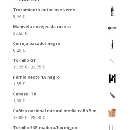
Tratamiento autoclave verde
9,04
€
Manivela envejecida roseta
22,66
€
Cerrojo pasador negro
6,20
€
Tornillo GT
Rango
19,35
€
-
33,75
€
de
Pernio Recto 1A negro
precios:
1,55
€
desde
19,35 €
Cabezal TX
hasta
1,00
€
33,75 €
Cañizo nacional natural media caña 5 m.
Rango
13,88
€
-
28,50
€
de
Tornillo SKR madera/hormigon