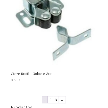
26,50 €
Cierre Rodillo Golpete Goma
0,60
€
1
2
3
→
Productos