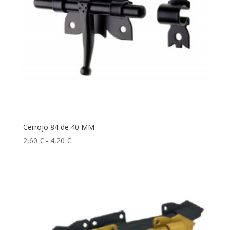
Cerrojo 84 de 40 MM
Rango
2,60
€
-
4,20
€
de
precios:
desde
2,60 €
hasta
4,20 €