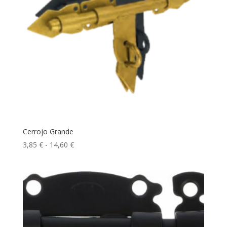
Cerrojo Grande
Rango
3,85
€
-
14,60
€
de
precios:
desde
3,85 €
hasta
14,60 €