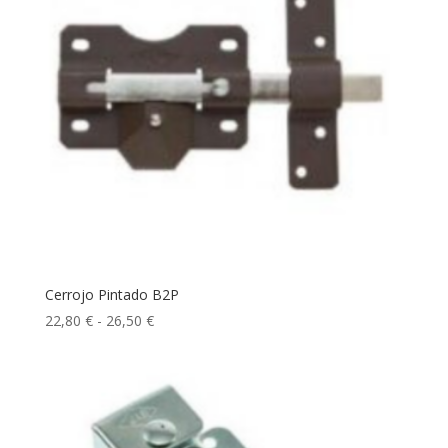
Cerrojo Pintado B2P
Rango
22,80
€
-
26,50
€
de
precios:
desde
22,80 €
hasta