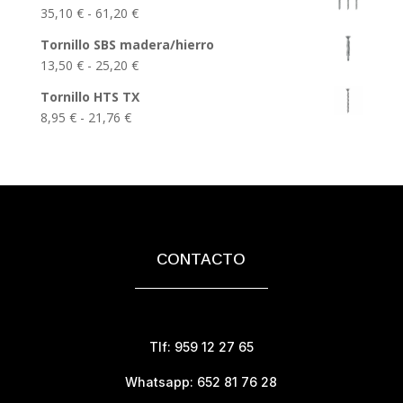
precios:
Rango
35,10
€
-
61,20
€
desde
de
13,88 €
Tornillo SBS madera/hierro
precios:
hasta
Rango
13,50
€
-
25,20
€
desde
28,50 €
de
35,10 €
Tornillo HTS TX
precios:
hasta
Rango
8,95
€
-
21,76
€
desde
61,20 €
de
13,50 €
precios:
hasta
desde
25,20 €
8,95 €
hasta
21,76 €
CONTACTO
Tlf: 959 12 27 65
Whatsapp: 652 81 76 28