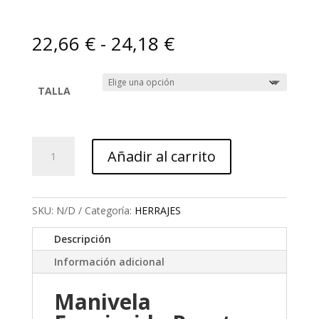
Rango
22,66
€
-
24,18
€
de
precios:
desde
TALLA
22,66 €
hasta
24,18 €
Manivela
Añadir al carrito
Envejecida
Roseta
cantidad
SKU:
N/D
Categoría:
HERRAJES
Descripción
Información adicional
Manivela