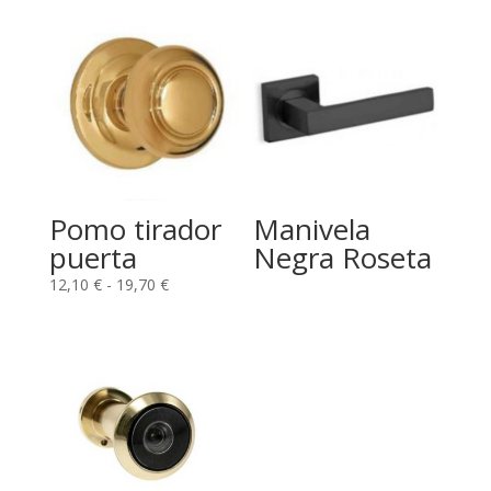
Pomo tirador
Manivela
puerta
Negra Roseta
Rango
12,10
€
-
19,70
€
de
precios:
desde
12,10 €
hasta
19,70 €