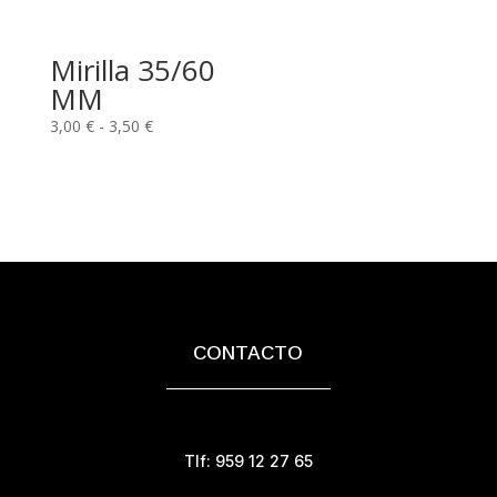
Mirilla 35/60
MM
Rango
3,00
€
-
3,50
€
de
precios:
desde
3,00 €
hasta
3,50 €
CONTACTO
Tlf: 959 12 27 65