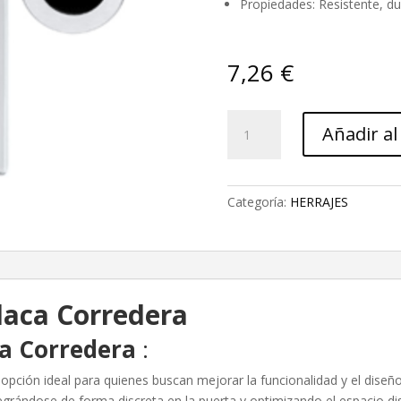
Propiedades: Resistente, du
7,26
€
Kit
Añadir al
Tirador
Placa
Corredera
cantidad
Categoría:
HERRAJES
Placa Corredera
ca Corredera
:
 opción ideal para quienes buscan mejorar la funcionalidad y el diseñ
egrándose de forma discreta en la puerta y optimizando el espacio d