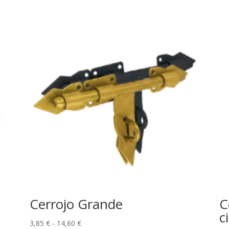
Cerrojo Grande
C
c
Rango
3,85
€
-
14,60
€