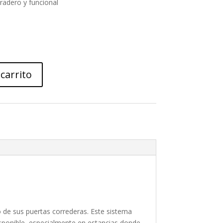
radero y funcional
 carrito
o de sus puertas correderas. Este sistema
isponible, especialmente en estancias donde