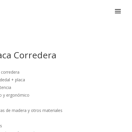
laca Corredera
a corredera
dedal + placa
stencia
to y ergonómico
ras de madera y otros materiales
s