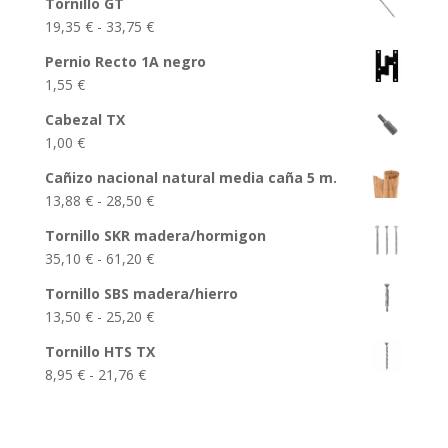
Tornillo GT
Rango
19,35
€
-
33,75
€
de
Pernio Recto 1A negro
precios:
1,55
€
desde
19,35 €
Cabezal TX
hasta
1,00
€
33,75 €
Cañizo nacional natural media caña 5 m.
Rango
13,88
€
-
28,50
€
de
Tornillo SKR madera/hormigon
precios:
Rango
35,10
€
-
61,20
€
desde
de
13,88 €
Tornillo SBS madera/hierro
precios:
hasta
Rango
13,50
€
-
25,20
€
desde
28,50 €
de
35,10 €
Tornillo HTS TX
precios:
hasta
Rango
8,95
€
-
21,76
€
desde
61,20 €
de
13,50 €
precios:
hasta
desde