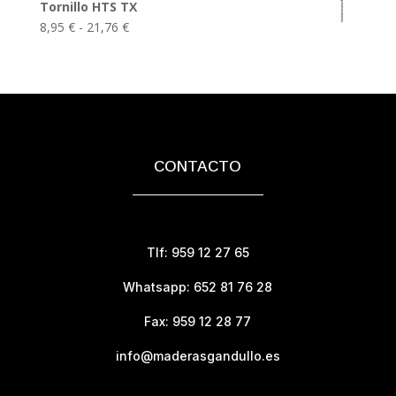
35,10 €
Tornillo HTS TX
precios:
hasta
Rango
8,95
€
-
21,76
€
desde
61,20 €
de
13,50 €
precios:
hasta
desde
25,20 €
8,95 €
hasta
21,76 €
CONTACTO
Tlf: 959 12 27 65
Whatsapp: 652 81 76 28
Fax: 959 12 28 77
info@maderasgandullo.es