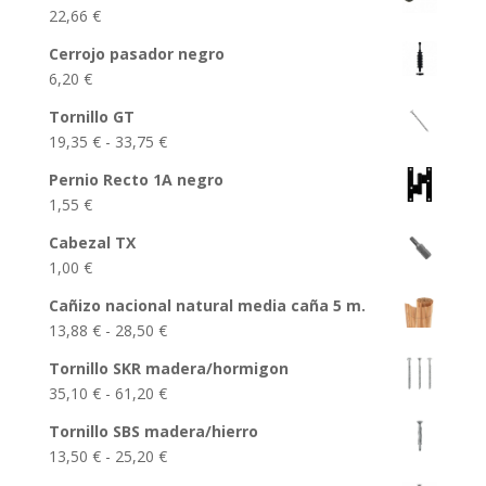
22,66
€
Cerrojo pasador negro
6,20
€
Tornillo GT
Rango
19,35
€
-
33,75
€
de
Pernio Recto 1A negro
precios:
1,55
€
desde
19,35 €
Cabezal TX
hasta
1,00
€
33,75 €
Cañizo nacional natural media caña 5 m.
Rango
13,88
€
-
28,50
€
de
Tornillo SKR madera/hormigon
precios:
Rango
35,10
€
-
61,20
€
desde
de
13,88 €
Tornillo SBS madera/hierro
precios:
hasta
Rango
13,50
€
-
25,20
€
desde
28,50 €
de